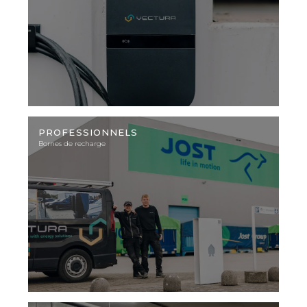
Photo
d'illustration
PROFESSIONNELS
Bornes de recharge