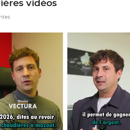
ières vidéos
ntes