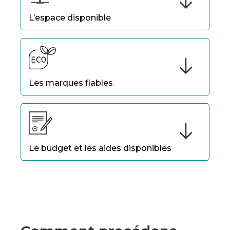
L’espace disponible
Une analyse des toitures ou espaces communs
est essentielle.
Les marques fiables
Sélectionnez des panneaux de fabricants
reconnus.
Le budget et les aides disponibles
Privilégiez une solution rentable à long terme.