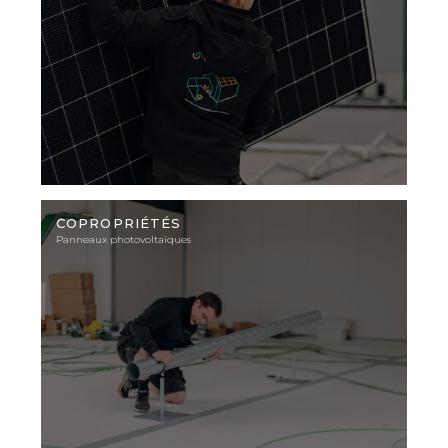
Photo
d'illustration
COPROPRIÉTÉS
Panneaux photovoltaïques