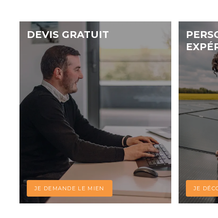
DEVIS GRATUIT
PERS
EXPÉ
JE DEMANDE LE MIEN
JE DÉC