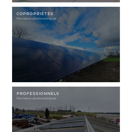
Photo
d'illustration
COPROPRIÉTÉS
Panneaux photovoltaïques
Photo
d'illustration
PROFESSIONNELS
Panneaux photovoltaïques