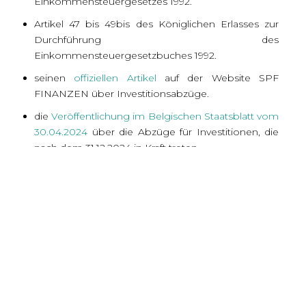
Einkommensteuergesetzes 1992.
Artikel 47 bis 49bis des Königlichen Erlasses zur
Durchführung des
Einkommensteuergesetzbuches 1992.
seinen
offiziellen Artikel
auf der Website SPF
FINANZEN über Investitionsabzüge.
die
Veröffentlichung im Belgischen Staatsblatt vom
30.04.2024
über die Abzüge für Investitionen, die
nach dem 31.12.2024 in Kraft treten.
CONTENU DE L'ARTICLE
Leitfaden zu den Beihilfen 2025 auf
wallonischem Gebiet
Welche Hilfen stehen 2025 in Wallonien zur
Verfügung?