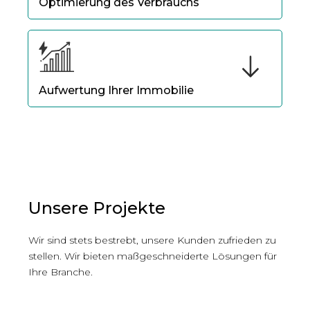
Optimierung des Verbrauchs
Mit der intelligenten Programmierung
optimieren Sie das Aufladen Ihres Mercedes je
nach der installierten kompatiblen Ladestation.
Aufwertung Ihrer Immobilie
Die Installation von Ladestationen in Ihrem
Haus erhöht den Wert Ihres Grundstücks, da
zukünftige Käufer an Immobilien interessiert
sind, die bereits über funktionierende
Ladelösungen verfügen.
Unsere Projekte
Wir sind stets bestrebt, unsere Kunden zufrieden zu
stellen. Wir bieten maßgeschneiderte Lösungen für
Ihre Branche.