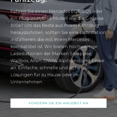
Fahren Sie einen Mercedes EQE, EQS oder
ein Plug-in-Hybrid-Modell wie die C-Klasse
300e? Um das Beste aus Ihrem Fahrzeug
herauszuholen, sollten Sie eine Ladestation
installieren, die mit Ihrem Mercedes
kompatibel ist. Wir bieten hochwertige
Ladestationen der Marken Smappee,
Wallbox, Alfen, OWA6, Alpitronic und Easee
an. Einfache, schnelle und sichere
Lösungen für zu Hause oder im
Unternehmen.
FORDERN SIE EIN ANGEBOT AN