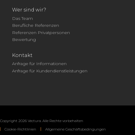
Wer sind wir?
Das Team
Berufliche Referenzen
Referenzen Privatpersonen
Bewertung
Kontakt
Anfrage für Informationen
Anfrage für Kundendienstleistungen
Copyright 2026 Vectura. Alle Rechte vorbehalten
Cookie-Richtlinien
Allgemeine Geschäftsbedingungen