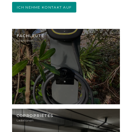
ICH NEHME KONTAKT AUF
Illustratives
Foto
FACHLEUTE
Ladationen
Illustratives
Foto
COPROPRIÉTÉS
Ladationen