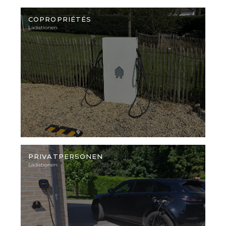
Illustratives
Foto
COPROPRIÉTÉS
Ladationen
Illustratives
Foto
PRIVATPERSONEN
Ladationen