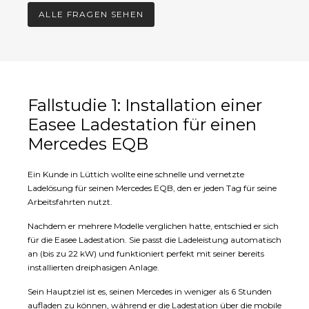
verfolgen, Sitzungen planen oder Ihren
ALLE FRAGEN SEHEN
Verbrauch aus der Ferne abfragen.
Fallstudie 1: Installation einer
Easee Ladestation für einen
Mercedes EQB
Ein Kunde in Lüttich wollte eine schnelle und vernetzte
Ladelösung für seinen Mercedes EQB, den er jeden Tag für seine
Arbeitsfahrten nutzt.
Nachdem er mehrere Modelle verglichen hatte, entschied er sich
für die Easee Ladestation. Sie passt die Ladeleistung automatisch
an (bis zu 22 kW) und funktioniert perfekt mit seiner bereits
installierten dreiphasigen Anlage.
Sein Hauptziel ist es, seinen Mercedes in weniger als 6 Stunden
aufladen zu können, während er die Ladestation über die mobile