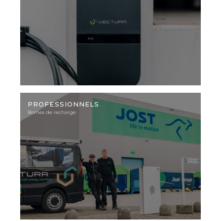
Photo
d'illustration
PROFESSIONNELS
Bornes de recharge