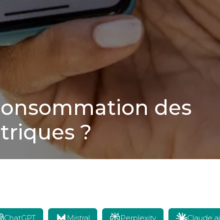
a consommation des
triques ?
ChatGPT
Mistral
Perplexity
Claude.ai