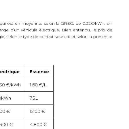
é qui est en moyenne, selon la GREG, de 0,32€/kWh, on
arge d’un véhicule électrique. Bien entendu, le prix de
rgie, selon le type de contrat souscrit et selon la présence
lectrique
Essence
,30 €/kWh
1,60 €/L
0kWh
7,5L
,00 €
12,00 €
 400 €
4 800 €