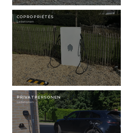
Illustratives
Foto
COPROPRIÉTÉS
Ladationen
Illustratives
Foto
PRIVATPERSONEN
Ladationen