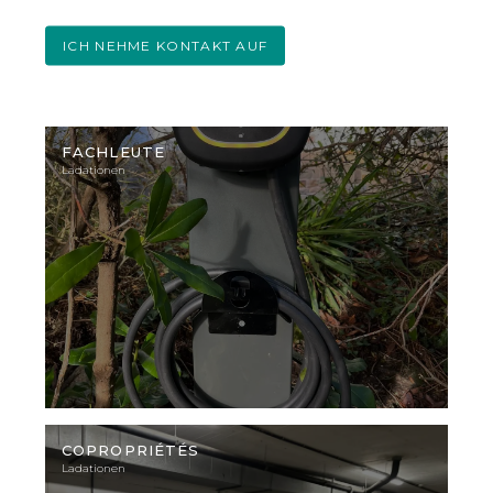
ICH NEHME KONTAKT AUF
Illustratives
Foto
FACHLEUTE
Ladationen
Illustratives
Foto
COPROPRIÉTÉS
Ladationen